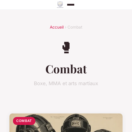
Accueil
› Combat
🥊
Combat
Boxe, MMA et arts martiaux
COMBAT